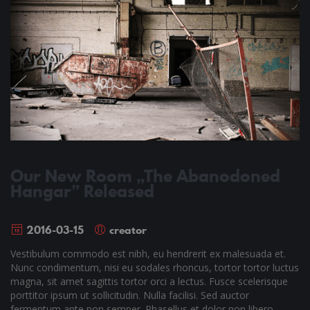
Our New Room „The Abanodoned
Hangar” Released
2016-03-15
creator
Vestibulum commodo est nibh, eu hendrerit ex malesuada et.
Nunc condimentum, nisi eu sodales rhoncus, tortor tortor luctus
magna, sit amet sagittis tortor orci a lectus. Fusce scelerisque
porttitor ipsum ut sollicitudin. Nulla facilisi. Sed auctor
fermentum ante non semper. Phasellus et dolor non libero