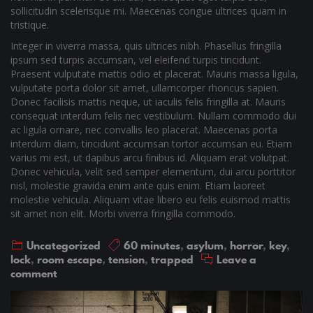
sollicitudin scelerisque mi. Maecenas congue ultrices quam in
tristique.
Integer in viverra massa, quis ultrices nibh. Phasellus fringilla
ipsum sed turpis accumsan, vel eleifend turpis tincidunt.
Praesent vulputate mattis odio et placerat. Mauris massa ligula,
vulputate porta dolor sit amet, ullamcorper rhoncus sapien.
Donec facilisis mattis neque, ut iaculis felis fringilla at. Mauris
consequat interdum felis nec vestibulum. Nullam commodo dui
ac ligula ornare, nec convallis leo placerat. Maecenas porta
interdum diam, tincidunt accumsan tortor accumsan eu. Etiam
varius mi est, ut dapibus arcu finibus id. Aliquam erat volutpat.
Donec vehicula, velit sed semper elementum, dui arcu porttitor
nisl, molestie gravida enim ante quis enim. Etiam laoreet
molestie vehicula. Aliquam vitae libero eu felis euismod mattis
sit amet non elit. Morbi viverra fringilla commodo.
Uncategorized
60 minutes
,
asylum
,
horror
,
key
,
lock
,
room escape
,
tension
,
trapped
Leave a
comment