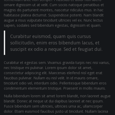
ornare dignissim ut at velit. Cum sociis natoque penatibus et
magnis dis parturient montes, nascetur ridiculus mus. In hac
habitasse platea dictumst. Suspendisse potenti. Nam blandit
augue a risus vulputate tincidunt ultricies vel ex. Nunc lectus
sapien, sodales sed bibendum egestas, dignissim et quam.
Curabitur euismod, quam quis cursus
sollicitudin, enim eros bibendum lacus, et
suscipit ex odio a neque. Sed et feugiat dui.
Curabitur et egestas sem. Vivamus gravida turpis nec nisi varius,
nec tristique mi pulvinar. Lorem ipsum dolor sit amet,
consectetur adipiscing elit. Maecenas eleifend nisl eget erat
faucibus pulvinar. Nullam eu nisl velit. In id mauris ornare,
tincidunt odio vel, interdum odio. Pellentesque bibendum eros
condimentum elementum tristique. Praesent in mollis mauris.
Nulla bibendum lorem sit amet lorem blandit, non laoreet augue
blandit. Donec at neque ut dui dapibus laoreet at nec ipsum.
Fusce bibendum sem ultricies, ultricies urna ac, ullamcorper
dolor. Etiam euismod faucibus justo ut tincidunt. Nullam lacinia