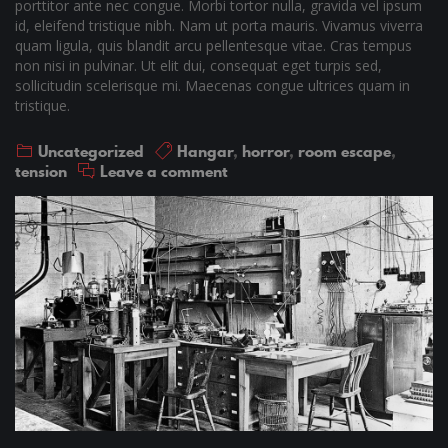
porttitor ante nec congue. Morbi tortor nulla, gravida vel ipsum
id, eleifend tristique nibh. Nam ut porta mauris. Vivamus viverra
quam ligula, quis blandit arcu pellentesque vitae. Cras tempus
non nisi in pulvinar. Ut elit dui, consequat eget turpis sed,
sollicitudin scelerisque mi. Maecenas congue ultrices quam in
tristique.
Uncategorized
Hangar
,
horror
,
room escape
,
tension
Leave a comment