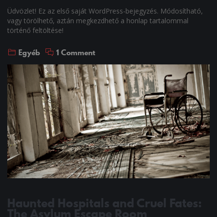
Üdvözlet! Ez az első saját WordPress-bejegyzés. Módosítható,
vagy törölhető, aztán megkezdhető a honlap tartalommal
történő feltöltése!
Egyéb
1 Comment
Haunted Hospitals and Cruel Fates:
The Asylum Escape Room