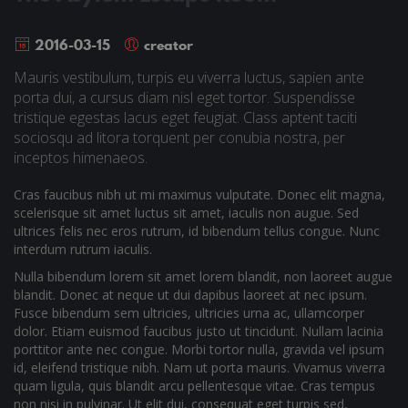
2016-03-15
creator
Mauris vestibulum, turpis eu viverra luctus, sapien ante
porta dui, a cursus diam nisl eget tortor. Suspendisse
tristique egestas lacus eget feugiat. Class aptent taciti
sociosqu ad litora torquent per conubia nostra, per
inceptos himenaeos.
Cras faucibus nibh ut mi maximus vulputate. Donec elit magna,
scelerisque sit amet luctus sit amet, iaculis non augue. Sed
ultrices felis nec eros rutrum, id bibendum tellus congue. Nunc
interdum rutrum iaculis.
Nulla bibendum lorem sit amet lorem blandit, non laoreet augue
blandit. Donec at neque ut dui dapibus laoreet at nec ipsum.
Fusce bibendum sem ultricies, ultricies urna ac, ullamcorper
dolor. Etiam euismod faucibus justo ut tincidunt. Nullam lacinia
porttitor ante nec congue. Morbi tortor nulla, gravida vel ipsum
id, eleifend tristique nibh. Nam ut porta mauris. Vivamus viverra
quam ligula, quis blandit arcu pellentesque vitae. Cras tempus
non nisi in pulvinar. Ut elit dui, consequat eget turpis sed,