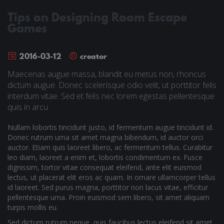
Tips on Designing Room Escape
Games
2016-03-12
creator
Maecenas augue massa, blandit eu metus non, rhoncus
dictum augue. Donec scelerisque odio velit, ut porttitor felis
interdum vitae. Sed et felis nec lorem egestas pellentesque
quis in arcu.
Nullam lobortis tincidunt justo, id fermentum augue tincidunt id.
Donec rutrum urna sit amet magna bibendum, id auctor orci
auctor. Etiam quis laoreet libero, ac fermentum tellus. Curabitur
leo diam, laoreet a enim et, lobortis condimentum ex. Fusce
dignissim, tortor vitae consequat eleifend, ante elit euismod
lectus, ut placerat elit eros ac quam. In ornare ullamcorper tellus
id laoreet. Sed purus magna, porttitor non lacus vitae, efficitur
pellentesque urna. Proin euismod sem libero, sit amet aliquam
turpis mollis eu.
Sed dictum rutrum neque, quis faucibus lectus eleifend sit amet.