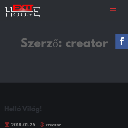
Toggle
Szerző:
creator
Helló Világ!
2018-01-25
creator