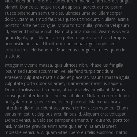
Nulla bibendum lorem sit amet lorem blandit, non laoreet augue
blandit. Donec at neque ut dui dapibus laoreet at nec ipsum.
Fusce bibendum sem ultricies, ultricies urna ac, ullamcorper
dolor. Etiam euismod faucibus justo ut tincidunt. Nullam lacinia
porttitor ante nec congue. Morbi tortor nulla, gravida vel ipsum
id, eleifend tristique nibh. Nam ut porta mauris. Vivamus viverra
quam ligula, quis blandit arcu pellentesque vitae. Cras tempus
non nisi in pulvinar. Ut elit dui, consequat eget turpis sed,
sollicitudin scelerisque mi. Maecenas congue ultrices quam in
tristique.
Integer in viverra massa, quis ultrices nibh. Phasellus fringilla
ipsum sed turpis accumsan, vel eleifend turpis tincidunt.
Praesent vulputate mattis odio et placerat. Mauris massa ligula,
vulputate porta dolor sit amet, ullamcorper rhoncus sapien.
Donec facilisis mattis neque, ut iaculis felis fringilla at. Mauris
consequat interdum felis nec vestibulum. Nullam commodo dui
ac ligula ornare, nec convallis leo placerat. Maecenas porta
interdum diam, tincidunt accumsan tortor accumsan eu. Etiam
varius mi est, ut dapibus arcu finibus id. Aliquam erat volutpat.
Donec vehicula, velit sed semper elementum, dui arcu porttitor
nisl, molestie gravida enim ante quis enim. Etiam laoreet
molestie vehicula. Aliquam vitae libero eu felis euismod mattis