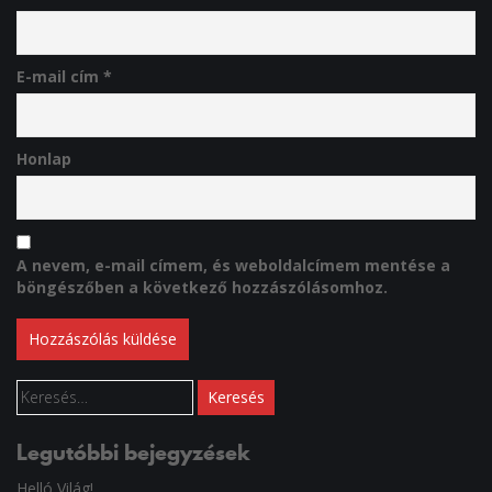
E-mail cím
*
Honlap
A nevem, e-mail címem, és weboldalcímem mentése a
böngészőben a következő hozzászólásomhoz.
Keresés:
Legutóbbi bejegyzések
Helló Világ!