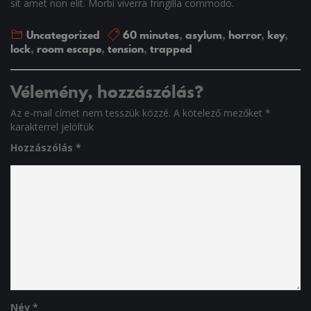
sit amet non elit. Morbi viverra fringilla commodo.
Uncategorized
60 minutes
,
asylum
,
horror
,
key
,
lock
,
room escape
,
tension
,
trapped
Vélemény, hozzászólás?
Az e-mail címet nem tesszük közzé.
A kötelező mezőket
*
karakterrel jelöltük
Hozzászólás
*
Név
*