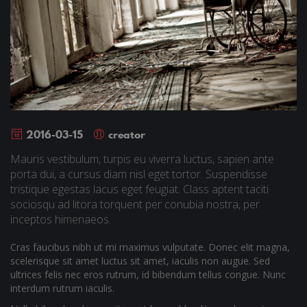
2016-03-15
creator
Mauris vestibulum, turpis eu viverra luctus, sapien ante
porta dui, a cursus diam nisl eget tortor. Suspendisse
tristique egestas lacus eget feugiat. Class aptent taciti
sociosqu ad litora torquent per conubia nostra, per
inceptos himenaeos.
Cras faucibus nibh ut mi maximus vulputate. Donec elit magna,
scelerisque sit amet luctus sit amet, iaculis non augue. Sed
ultrices felis nec eros rutrum, id bibendum tellus congue. Nunc
interdum rutrum iaculis.