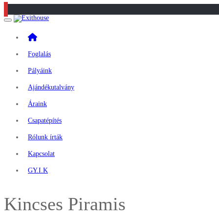
Toggle navigation
Home
Foglalás
Pályáink
Ajándékutalvány
Áraink
Csapatépítés
Rólunk írták
Kapcsolat
GY.I.K
Kincses Piramis