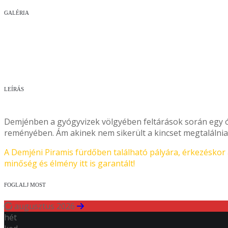
GALÉRIA
LEÍRÁS
Leld meg a kincset és juss ki mielőtt a Piramis végleg magá
Demjénben a gyógyvizek völgyében feltárások során egy óko
reményében. Ám akinek nem sikerült a kincset megtalálnia 
A Demjéni Piramis fürdőben található pályára, érkezéskor a
minőség és élmény itt is garantált!
FOGLALJ MOST
augusztus 2026
hét