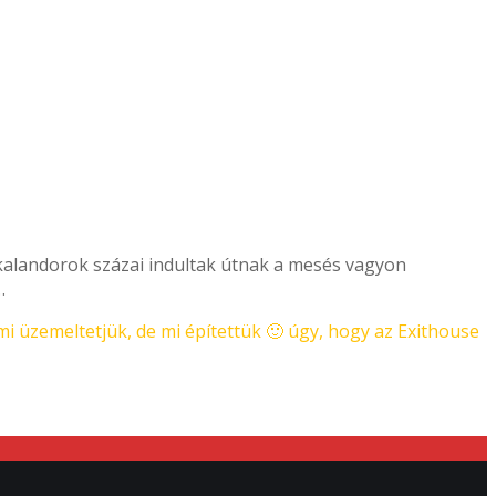
 kalandorok százai indultak útnak a mesés vagyon
…
mi üzemeltetjük, de mi építettük 🙂 úgy, hogy az Exithouse