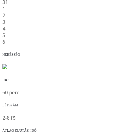
31
1
2
3
4
5
6
NEHÉZSÉG
IDÕ
60 perc
LÉTSZÁM
2-8 fõ
ÁTLAG KIJUTÁSI IDŐ