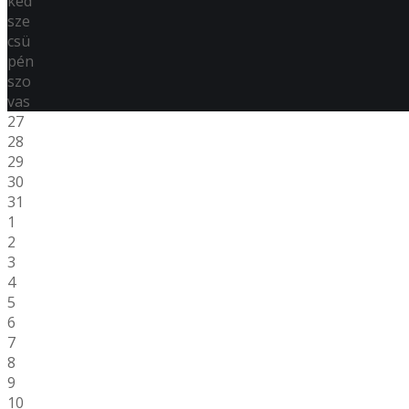
ked
sze
csü
pén
szo
vas
27
28
29
30
31
1
2
3
4
5
6
7
8
9
10