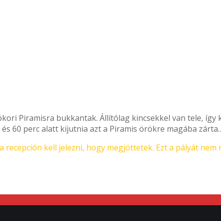
ba zár!
ri Piramisra bukkantak. Állítólag kincsekkel van tele, így
és 60 perc alatt kijutnia azt a Piramis örökre magába zárta
 recepción kell jelezni, hogy megjöttetek. Ezt a pályát nem 