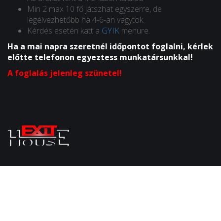
Min 2 max 10 fő játszhat egyszerre, de
legélvezhetőbb ha 4-6-an vagytok.
Kérdés esetén katt a
GYIK
menüre.
Ha a mai napra szeretnél időpontot foglalni, kérlek
előtte telefonon egyeztess munkatársunkkal!
A foglalás jelenleg szünetel!