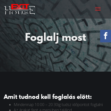
Toggle
Foglalj most
Amit tudnod kell foglalás elött:
Mindennap 10:00 – 20:30ig tudsz időpontot foglalni
Az árakat fent a menüben találod